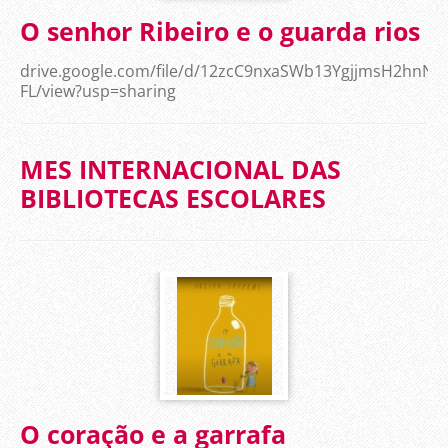
O senhor Ribeiro e o guarda rios
drive.google.com/file/d/12zcC9nxaSWb13YgjjmsH2hnN
FL/view?usp=sharing
MES INTERNACIONAL DAS
BIBLIOTECAS ESCOLARES
O coração e a garrafa