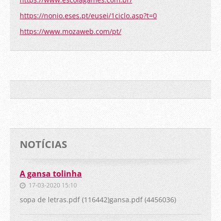
https://nonio.eses.pt/eusei/1ciclo.asp?t=0
https://www.mozaweb.com/pt/
NOTÍCIAS
A gansa tolinha
17-03-2020 15:10
sopa de letras.pdf (116442)gansa.pdf (4456036)