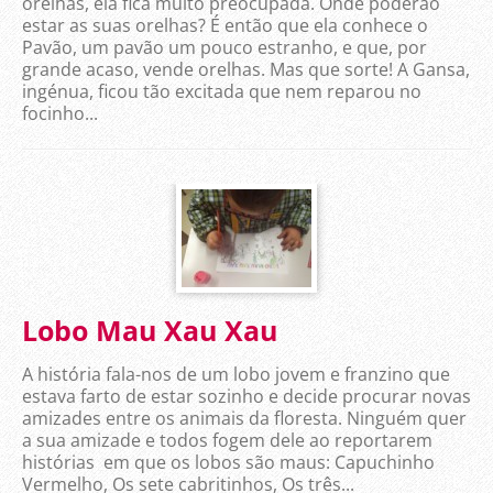
orelhas, ela fica muito preocupada. Onde poderão
estar as suas orelhas? É então que ela conhece o
Pavão, um pavão um pouco estranho, e que, por
grande acaso, vende orelhas. Mas que sorte! A Gansa,
ingénua, ficou tão excitada que nem reparou no
focinho...
Lobo Mau Xau Xau
A história fala-nos de um lobo jovem e franzino que
estava farto de estar sozinho e decide procurar novas
amizades entre os animais da floresta. Ninguém quer
a sua amizade e todos fogem dele ao reportarem
histórias em que os lobos são maus: Capuchinho
Vermelho, Os sete cabritinhos, Os três...