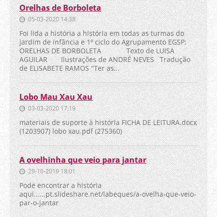
Orelhas de Borboleta
05-03-2020 14:38
Foi lida a história a história em todas as turmas do
jardim de infância e 1º ciclo do Agrupamento EGSP:
ORELHAS DE BORBOLETA Texto de LUISA
AGUILAR Ilustrações de ANDRÉ NEVES Tradução
de ELISABETE RAMOS "Ter as...
Lobo Mau Xau Xau
03-03-2020 17:19
materiais de suporte à história FICHA DE LEITURA.docx
(1203907) lobo xau.pdf (275360)
A ovelhinha que veio para jantar
29-10-2019 18:01
Pode encontrar a história
aqui......pt.slideshare.net/labeques/a-ovelha-que-veio-
par-o-jantar