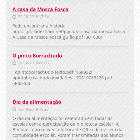
A casa da Mosca Fosca
29-10-2019 17:54
Pode encontrar a história
aqui....pt.slideshare.net/gigilu/a-casa-da-mosca-fosca
A Casa da Mosca_Fosca_guião.pdf (301630)
O pinto Borrachudo
28-10-2019 00:00
opintoborrachudo-texto.pdf (158932)
opintoborrachudoatividades-170610083226.pdf
(466555)
Dia da alimentação
16-10-2019 18:27
O dia da alimentação foi celebrado em todas as
escolas com a participação da biblioteca escolar. A
Biblioteca promoveu a leitura de QR code no seio da
comunidade escolar. Foram transmitadas aos alunos