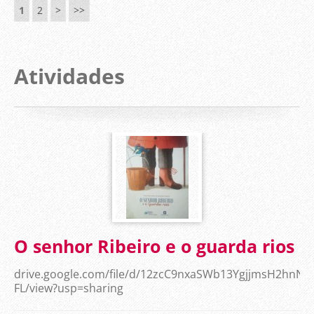
1
2
>
>>
Atividades
O senhor Ribeiro e o guarda rios
drive.google.com/file/d/12zcC9nxaSWb13YgjjmsH2hnN
FL/view?usp=sharing