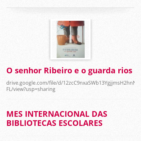
O senhor Ribeiro e o guarda rios
drive.google.com/file/d/12zcC9nxaSWb13YgjjmsH2hnN
FL/view?usp=sharing
MES INTERNACIONAL DAS
BIBLIOTECAS ESCOLARES